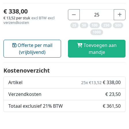
€ 338,00
€ 13,52
per stuk
excl BTW
excl
verzendkosten
25
50
100
250
500
1000
Offerte per mail
Toevoegen aan
(vrijblijvend)
mandje
Kostenoverzicht
Artikel
€ 338,00
25x €13,52
Verzendkosten
€ 23,50
Totaal exclusief 21% BTW
€ 361,50