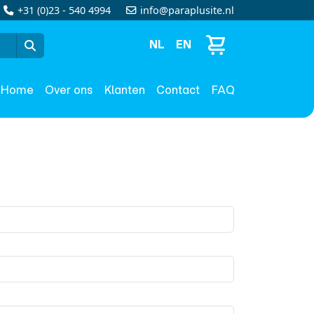
+31 (0)23 - 540 4994
info@paraplusite.nl
NL
EN
Home
Over ons
Klanten
Contact
FAQ