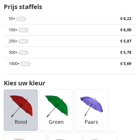
Prijs staffels
50+
€ 6,22
Kies
100+
€ 6,00
Kies
250+
€ 5,87
Kies
500+
€ 5,78
Kies
1000+
€ 5,69
Kies
Kies uw kleur
Rood
Groen
Paars