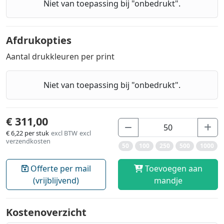
Niet van toepassing bij "onbedrukt".
Afdrukopties
Aantal drukkleuren per print
Niet van toepassing bij "onbedrukt".
€ 311,00
€ 6,22
per stuk
excl BTW
excl
verzendkosten
50
100
250
500
1000
Offerte per mail
Toevoegen aan
(vrijblijvend)
mandje
Kostenoverzicht