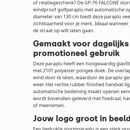
of relatiegeschenk? De GP-76 FALCONE stor
windproof golfparaplu met automatische op
diameter van 130 cm biedt deze paraplu vee
zichtbaarheid voor je merk. Ideaal wanneer j
de straat op wilt laten gaan.
Gemaakt voor dagelijks
promotioneel gebruik
Deze paraplu heeft een hoogwaardig glasfi
met 210T polyester pongee doek. De overl
wind door te laten, waardoor de paraplu gesc
weer. Het rechte rubber finished handvat lig
automatische bediening maakt openen eenvo
wordt bovendien geleverd met foedraal, ha
of meenemen.
Jouw logo groot in beel
Een bedrukte stormparaplu is een sterk promo