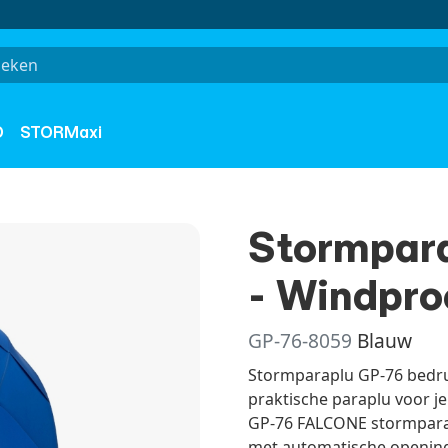
O
STORMaxi
Stormpara
- Windpro
GP-76-8059
Blauw
Stormparaplu GP-76 bedru
praktische paraplu voor je
GP-76 FALCONE stormparap
met automatische opening.