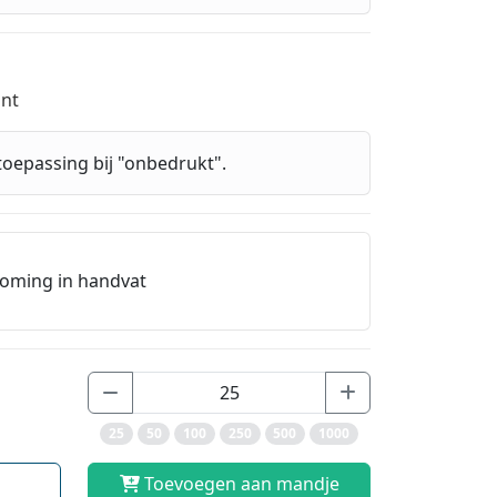
int
toepassing bij "onbedrukt".
doming in handvat
25
50
100
250
500
1000
Toevoegen aan mandje