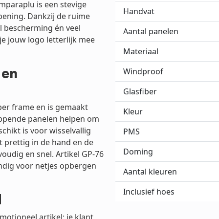
mparaplu is een stevige
Handvat
ening. Dankzij de ruime
l bescherming én veel
Aantal panelen
e jouw logo letterlijk mee
Materiaal
 en
Windproof
Glasfiber
ber frame en is gemaakt
Kleur
appende panelen helpen om
hikt is voor wisselvallig
PMS
t prettig in de hand en de
Doming
udig en snel. Artikel GP-76
ndig voor netjes opbergen
Aantal kleuren
Inclusief hoes
d
tioneel artikel: je klant,