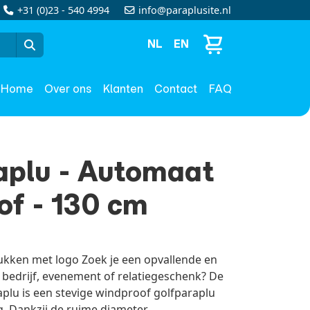
+31 (0)23 - 540 4994
info@paraplusite.nl
NL
EN
Home
Over ons
Klanten
Contact
FAQ
plu - Automaat
of - 130 cm
kken met logo Zoek je een opvallende en
 bedrijf, evenement of relatiegeschenk? De
lu is een stevige windproof golfparaplu
 Dankzij de ruime diameter...