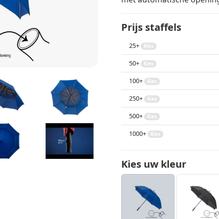
Prijs staffels
25+
Kies
50+
Kies
100+
Kies
250+
Kies
500+
Kies
1000+
Kies
Kies uw kleur