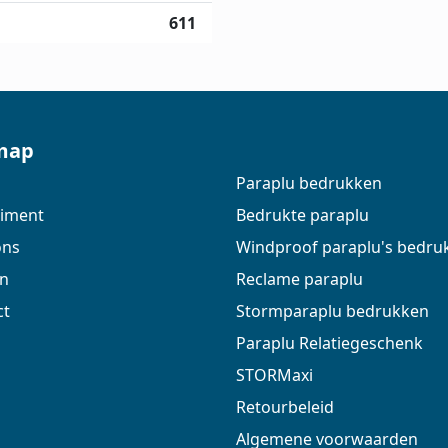
611
map
Paraplu bedrukken
timent
Bedrukte paraplu
ons
Windproof paraplu's bedru
en
Reclame paraplu
ct
Stormparaplu bedrukken
Paraplu Relatiegeschenk
STORMaxi
Retourbeleid
Algemene voorwaarden