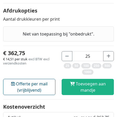
Afdrukopties
Aantal drukkleuren per print
Niet van toepassing bij "onbedrukt".
€ 362,75
€ 14,51
per stuk
excl BTW
excl
verzendkosten
25
50
100
250
500
1000
Offerte per mail
Toevoegen aan
(vrijblijvend)
mandje
Kostenoverzicht