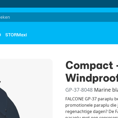
O
STORMaxi
Compact -
Windproof
GP-37-8048
Marine b
FALCONE GP-37 paraplu be
promotionele paraplu die
regenachtige dagen? De 
paraplu met een represent