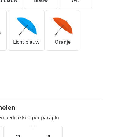
lt blauw
Blauw
Wit
Licht blauw
Oranje
nelen
ten bedrukken per paraplu