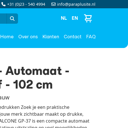
+31 (0)23 - 540 4994
info@paraplusite.nl
NL
EN
Home
Over ons
Klanten
Contact
FAQ
 Automaat -
 - 102 cm
lauw
drukken Zoek je een praktische
 jouw merk zichtbaar maakt op drukke,
FALCONE GP-37 is een compacte automaat
atieve uitstraling en veel mogelijkheden