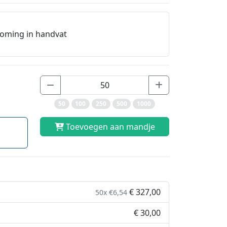
doming in handvat
50
100
250
500
1000
Toevoegen aan mandje
€ 327,00
50x €6,54
€ 30,00