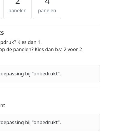
2
4
panelen
panelen
ts
opdruk? Kies dan 1.
 op de panelen? Kies dan b.v. 2 voor 2
toepassing bij "onbedrukt".
int
toepassing bij "onbedrukt".