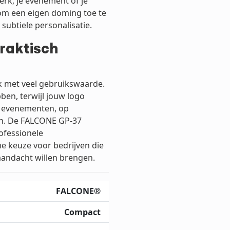
merk, je evenement of je
 om een eigen doming toe te
subtiele personalisatie.
raktisch
k met veel gebruikswaarde.
ben, terwijl jouw logo
ij evenementen, op
en. De FALCONE GP-37
ofessionele
e keuze voor bedrijven die
andacht willen brengen.
FALCONE®
Compact