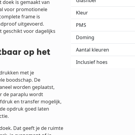
Glasfiber
t doek is gemaakt van
al voor promotionele
Kleur
 complete frame is
indproof uitgevoerd.
PMS
t geschikt voor dagelijks
Doming
tbaar op het
Aantal kleuren
Inclusief hoes
edrukken met je
ele boodschap. De
aneel worden geplaatst,
r de paraplu wordt
efdruk en transfer mogelijk,
e de opdruk goed laten
ctie.
doek. Dat geeft je de ruimte