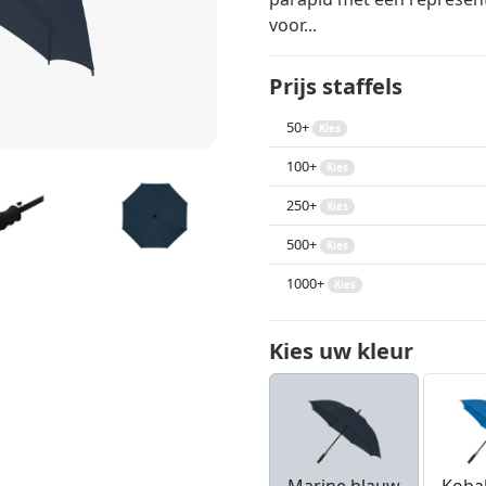
voor...
Prijs staffels
50+
Kies
100+
Kies
250+
Kies
500+
Kies
1000+
Kies
Kies uw kleur